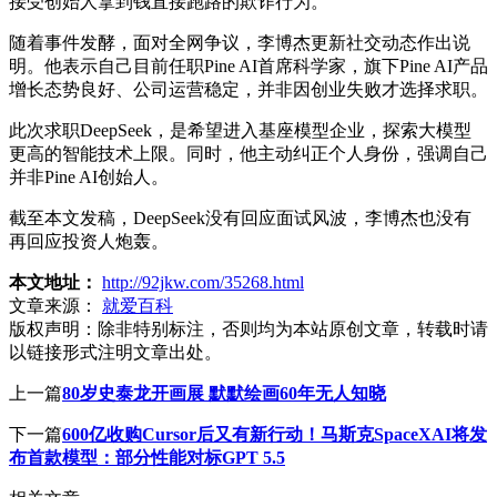
接受创始人拿到钱直接跑路的欺诈行为。"
随着事件发酵，面对全网争议，李博杰更新社交动态作出说
明。他表示自己目前任职Pine AI首席科学家，旗下Pine AI产品
增长态势良好、公司运营稳定，并非因创业失败才选择求职。
此次求职DeepSeek，是希望进入基座模型企业，探索大模型
更高的智能技术上限。同时，他主动纠正个人身份，强调自己
并非Pine AI创始人。
截至本文发稿，DeepSeek没有回应面试风波，李博杰也没有
再回应投资人炮轰。
本文地址：
http://92jkw.com/35268.html
文章来源：
就爱百科
版权声明：
除非特别标注，否则均为本站原创文章，转载时请
以链接形式注明文章出处。
上一篇
80岁史泰龙开画展 默默绘画60年无人知晓
下一篇
600亿收购Cursor后又有新行动！马斯克SpaceXAI将发
布首款模型：部分性能对标GPT 5.5