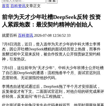
搜 索
首页
百科资讯
文章正文
前华为天才少年吐槽DeepSeek反转 投资
人紧跟炮轰：最没契约精神的创始人
就爱百科
百科资讯
2026-07-08 12:56:52
33
7月8日消息，近日，曾入选华为天才少年的中科大博士李博
杰，因公开吐槽DeepSeek糟糕的面试经历登上热搜，而事件
发酵过程中又迎来反转，被合作投资人公开指责缺乏契约精
神，引发热议。
7月6日，这位前华为"天才少年"、中科大少年班博士公开吐槽
了自己面DeepSeek的遭遇：流程拖沓半个月、面试官迟到且
态度轻佻、无证据指控他抄代码。
李博杰自述笔试通过后，DeepSeek拖了半个月才安排面试，
反复催促才有下文。二面面试官迟到，对他介绍的研究成果评
价轻佻，反复追问"有什么工程挑战"。
此次面试最大的争议发生在代码考核环节。他平时用两块屏幕