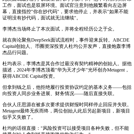
工作，面试也是双屏环境。面试官注意到他频繁看向左边屏
幕，直接指控"你在抄代码"，要求他停止，并表示"如果不能
证明没有抄代码，面试就无法继续"。
李博杰当场终止了本次面试，并将全程经历公之于众。
就在舆论聚焦DeepSeek面试流程时，事件迎来反转。ABCDE
Capital创始人、币圈资深投资人杜均公开发声，直接炮轰李博
杰品行问题。
杜均表示，李博杰是其合作过最没有契约精神的创始人。据他
描述，2024年李博杰顶着"华为天才少年"光环创办Metagent，
获得ABCDE Capital投资。
但拿到钱之后，他拒绝履行投资协议约定的基本义务——包括
向投资人同步业务进展、财务情况——随后直接失联。
合伙人庄思源在被多次要求提供财报时同样停止回应并失联。
Metagent最终无疾而终，两位创始人此后另起新项目，新项目
似乎又失败了。
杜均的话很直接："风险投资可以接受项目各种失败，但不能